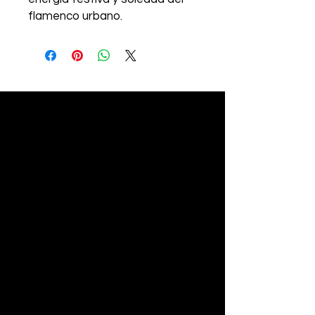
flamenco urbano.
Inspirada en la palo rumba,
expresa ritmo, modernidad y
espíritu libre.
Montura negra brillante de
líneas fuertes y equilibradas,
combinada con lentes
amarillas que aportan luz,
carácter y singularidad.
Un diseño concebido tanto
para el escenario como para la
vida cotidiana.